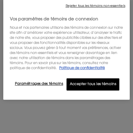
Rejeter tous les témoins non-essentiels
Vos paramètres de témoins de connexion
Nous et nos partenaires utilisons des témoins de connexion sur notre
site afin d’améliorer votre expérience utilisateur, d’analyser le trafic
de notre site, vous proposer des publicités ciblées sur des sites tiers et
vous proposer des fonctionnalités disponibles sur les réseaux
One taille available:
Coffret
-
180,00 $
144,00 $
Old price
New price
sociaux. Vous pouvez gérer à tout moment vos préférences, activer
des témoins non-essentiels et vous renseigner davantage en lien
avec notre utilisation de témoins dans les paramétrages des
Coffret
Old price
New price
témoins. Pour en savoir plus sur les témoins, consultez notre
Selected
, 1 of 1
180,00 $
144,00 $
politique de confidentialité.
Politique de confidentialité
Paramétrages des témoins
Accepter tous les témoins
VENTE PRIVÉE: -20% SUR TOUT LE SITE*
Obtenez un cadeau avec achat de 200$+
LIVRAISON OFFERTE DÈS 60$
Bénéficiez de la livraison offerte pour
tout achat de 60$ ou plus.