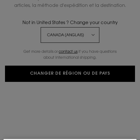
NOUVEAU
ÉDITION LIMITÉE
-20%
articles, la méthode d'expédition et la destination.
Not in United States ? Change your country
Get more details or
contact us
if you have questions
about international shipping.
CHANGER DE RÉGION OU DE PAYS