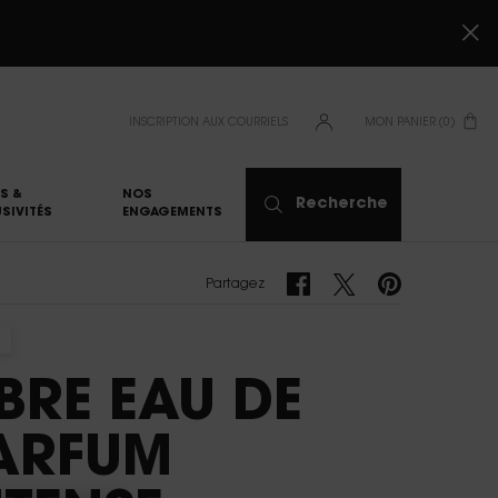
INSCRIPTION AUX COURRIELS
MON PANIER
0
0 PRODUCT IN CART
S &
NOS
Recherche
SIVITÉS
ENGAGEMENTS
Partagez Facebook
Partagez Twitter
Partagez Pinterest
Partagez
IBRE EAU DE
ARFUM