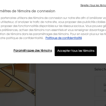
I
Rejeter tous les tém
mètres de témoins de connexion
UN PA
 partenaires utilisons des témoins de connexion sur notre site afin d’améliorer vo
D'ORA
tilisateur, d’analyser le trafic de notre site, vous proposer des publicités ciblées 
us proposer des fonctionnalités disponibles sur les réseaux sociaux. Vous pouvez gé
140,00
Old pr
New p
préférences, activer des témoins non-essentiels et vous renseigner davantage 
CRI DE 
sation de témoins dans les paramétrages des témoins. Pour en savoir plus sur les 
LIBRE, 
otre politique de confidentialité.
Politique de confidentialité
Laurent
plus
Paramétrages des témoins
Accepter tous les témoins
ÉCRIR
Selecte
5
4