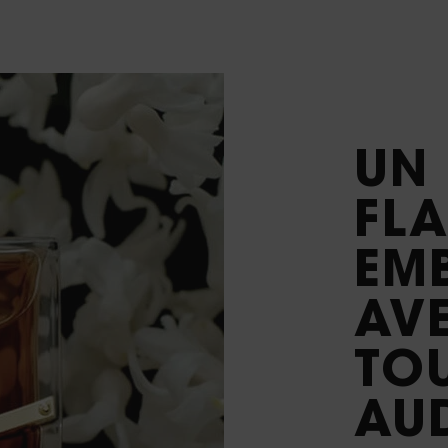
UN
FL
EM
AV
TO
AU