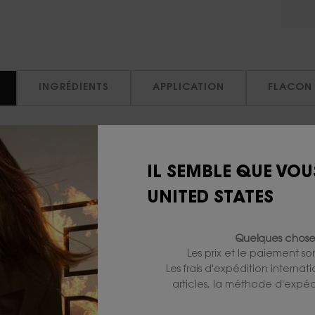
INGRÉDIENTS
APPLICATION
FLACON
EC EXCÈS.
s Saint Laurent, désormais rechargeable. Faites durer la
IL SEMBLE QUE VOU
vé indéfiniment et être rechargé à domicile pour deven
UNITED STATES
echarger le flacon d'Eau de Parfum Intense permet d'éc
. Rechargez plus, économisez plus.
Quelques choses
et libre, conquérante du monde. La structure emblémati
Les prix et le paiement s
nterprétée de manière suave et sensuelle. L'intensité d'
Les frais d'expédition internat
Madagascar. Une intensité sensuelle et gourmande, créan
articles, la méthode d'expédi
e parfum masculine, entre le feu et l'or, torsadée de 
se est compatible avec les formats 10 ml, 30 ml, 50 ml e