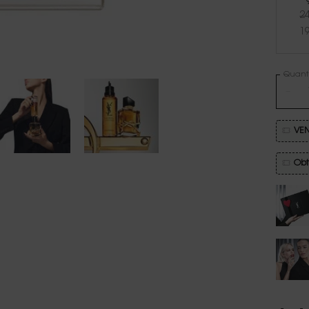
2
1
Quanti
−
VEN
Obt