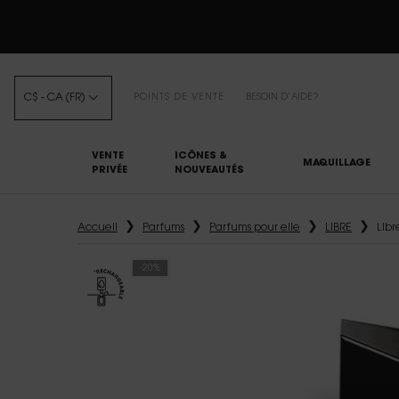
C$ - CA (FR)
POINTS DE VENTE
BESOIN D’AIDE?
VENTE
ICÔNES &
MAQUILLAGE
PRIVÉE
NOUVEAUTÉS
Main content
Accueil
Parfums
Parfums pour elle
LIBRE
Libr
-20%