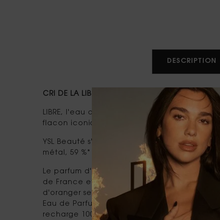
PDP tabs
DESCRIPTION
CRI DE LA LIBERTÉ. LA LIBERTÉ DE TOUT VIVRE AV
LIBRE, l'eau de parfum féminine INTENSE d'Yve
flacon iconique peut maintenant être conser
YSL Beauté s'engage à réduire son impact. R
métal, 59 %* de plastique et 42 %* de papier
Le parfum d'une femme instinctive, sauvage 
de France et la fleur d'oranger du Maroc, réi
d'oranger se mêle à la vanille gourmande de 
Eau de Parfum INTENSE encapsule une nuance d
recharge 100 ml de LIBRE Eau de Parfum Inten