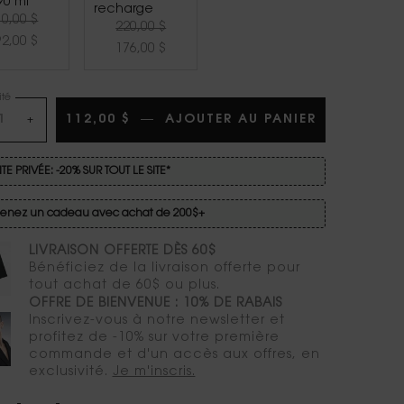
90 ml
recharge
Old price
New price
40,00 $
Old price
New price
220,00 $
Selected
, 4 of 5
Selected
, 5 of 5
92,00 $
176,00 $
té
112,00 $
―
AJOUTER AU PANIER
LIBRE EAU 
+
TE PRIVÉE: -20% SUR TOUT LE SITE*
enez un cadeau avec achat de 200$+
LIVRAISON OFFERTE DÈS 60$
Bénéficiez de la livraison offerte pour
tout achat de 60$ ou plus.
OFFRE DE BIENVENUE : 10% DE RABAIS
Inscrivez-vous à notre newsletter et
profitez de -10% sur votre première
commande et d'un accès aux offres, en
exclusivité.
Je m'inscris.