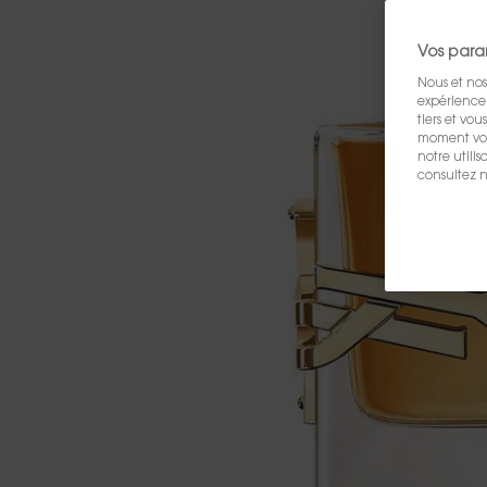
Vos para
Nous et nos
expérience u
tiers et vo
moment vos 
notre utili
consultez n