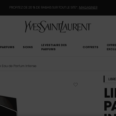
PROFITEZ DE 20 % DE RABAIS SUR TOUT LE SITE*.
MAGASINER
LE VESTIAIRE DES
OFFRE
PARFUMS
SOINS
COFFRETS
PARFUMS
EXCLU
e Eau de Parfum Intense
LIBRE
L
P