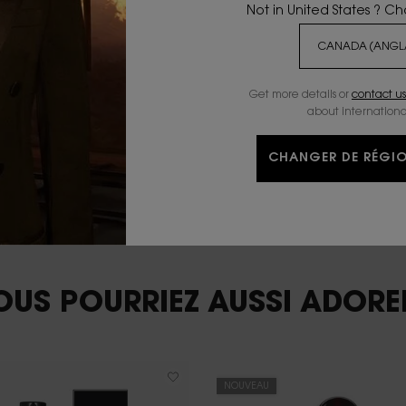
Not in United States ? C
Get more details or
contact us
CAFÉ CORSÉ
about internationa
L’accord emblématique du café
électrise le cœur floral sensuel, lui
CHANGER DE RÉGIO
conférant une sensualité
magnétique.
OUS POURRIEZ AUSSI ADORER
NOUVEAU