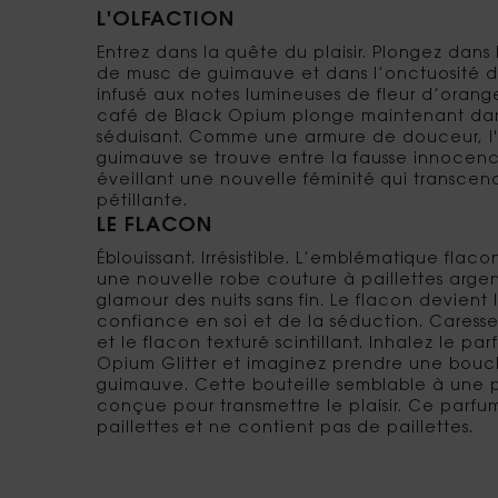
L'OLFACTION
Entrez dans la quête du plaisir. Plongez dan
de musc de guimauve et dans l’onctuosité 
infusé aux notes lumineuses de fleur d’orange
café de Black Opium plonge maintenant da
séduisant. Comme une armure de douceur, 
guimauve se trouve entre la fausse innocence 
éveillant une nouvelle féminité qui transcen
pétillante.
LE FLACON
Éblouissant. Irrésistible. L’emblématique fla
une nouvelle robe couture à paillettes argen
glamour des nuits sans fin. Le flacon devient
confiance en soi et de la séduction. Caresse
et le flacon texturé scintillant. Inhalez le 
Opium Glitter et imaginez prendre une bou
guimauve. Cette bouteille semblable à une p
conçue pour transmettre le plaisir. Ce parfu
paillettes et ne contient pas de paillettes.​