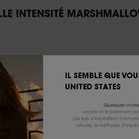
LLE INTENSITÉ MARSHMALL
IL SEMBLE QUE VOU
UNITED STATES
Quelques choses
Les prix et le paiement s
Les frais d'expédition internat
articles, la méthode d'expédi