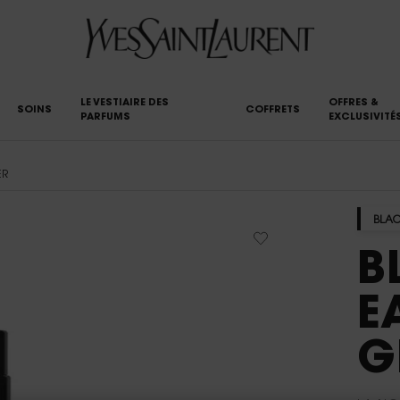
LE VESTIAIRE DES
OFFRES &
SOINS
COFFRETS
PARFUMS
EXCLUSIVITÉ
ER
BLAC
B
E
G