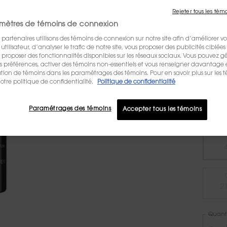
LA NO
Rejeter tous les tém
45,00 
mètres de témoins de connexion
UNE SÉ
 partenaires utilisons des témoins de connexion sur notre site afin d’améliorer vo
BLACK 
tilisateur, d’analyser le trafic de notre site, vous proposer des publicités ciblées 
MARSHM
us proposer des fonctionnalités disponibles sur les réseaux sociaux. Vous pouvez gé
L'OL ...
préférences, activer des témoins non-essentiels et vous renseigner davantage 
sation de témoins dans les paramétrages des témoins. Pour en savoir plus sur les 
otre politique de confidentialité.
Politique de confidentialité
ÉCRIR
Paramétrages des témoins
Accepter tous les témoins
Selecte
4
2
Quanti