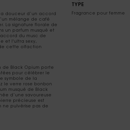
TYPE
Fragrance pour femme
s la douceur d’un accord
d’un mélange de café
r. La signature florale de
ns un parfum musqué et
l'accord du musc de
et l'ultra sexy,
de cette olfaction
con de Black Opium porte
tées pour célébrer le
 le symbole de la
z le verre rose bonbon
parfum musqué de Black
chée d’une savoureuse
ierre précieuse est
m ne pulvérise pas de