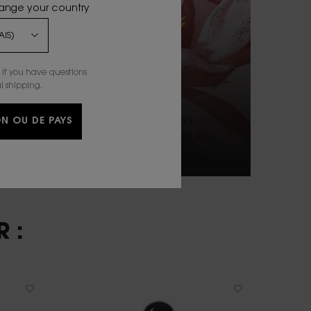
hange your country
if you have questions
FLEURS BLANCHES
l shipping.
LUMINEUSES
Un bouquet de fleurs blanches
N OU DE PAYS
veloutées et luxuriantes enivre les
sens.
 :