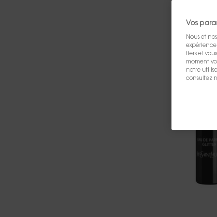
Vos para
Nous et nos
expérience u
tiers et vo
moment vos 
notre utili
consultez n