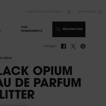
INSCRIPTION AUX COURRIELS
MON PANIER
0
0 PRODUCT IN CART
NOS
Recherche
S
ENGAGEMENTS
Partagez Facebook
Partagez Twitter
Partagez Pinterest
Partagez
K OPIUM
LACK OPIUM
AU DE PARFUM
LITTER