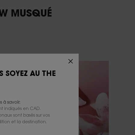
OW MUSQUÉ
S SOYEZ AU THE
 à savoir:
ont indiqués en CAD.
ionaux sont basés sur vos
tion et la destination.