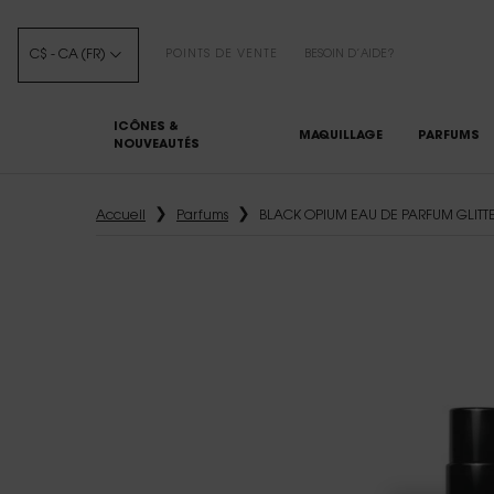
C$ - CA (FR)
POINTS DE VENTE
BESOIN D’AIDE?
ICÔNES &
MAQUILLAGE
PARFUMS
NOUVEAUTÉS
Main content
Accueil
Parfums
BLACK OPIUM EAU DE PARFUM GLITT