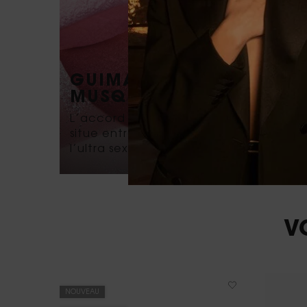
GUIMAUVE MOELLEUX
MUSQUÉE
L’accord musqué de la guimauve se
situe entre la fausse innocence et
l’ultra sexy.
PDP You May Also Like
V
NOUVEAU