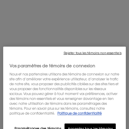
OFFRE DE BIENVENUE : 10% DE RABAIS
Inscrivez-vous à notre newsletter et
profitez de -10% sur votre première
commande et d'un accès aux offres, en
exclusivité.
Je m'inscris.
Achetez-le avec
L'HOMME LE PARFUM
Rejeter tous les témoins non-essentiels
La force d'un parfum boisé pur.
Vos paramètres de témoins de connexion
4.3
(114)
Une taille disponible
Nous et nos partenaires utilisons des témoins de connexion sur notre
site afin d’améliorer votre expérience utilisateur, d’analyser le trafic
100 ML
de notre site, vous proposer des publicités ciblées sur des sites tiers et
vous proposer des fonctionnalités disponibles sur les réseaux
sociaux. Vous pouvez gérer à tout moment vos préférences, activer
des témoins non-essentiels et vous renseigner davantage en lien
avec notre utilisation de témoins dans les paramétrages des
Ajouter Au Panier
témoins. Pour en savoir plus sur les témoins, consultez notre
225,00 $
politique de confidentialité.
Politique de confidentialité
L'HOMME LE PARFUM
LA NUIT DE L'HOMME EAU DE
Paramétrages des témoins