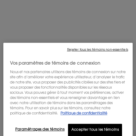
OFFRE DE BIENVENUE : 10% DE RABAIS
Inscrivez-vous à notre newsletter et
profitez de -10% sur votre première
commande et d'un accès aux offres, en
exclusivité.
Je m'inscris.
Achetez-le avec
Rejeter tous les témoins non-essentiels
L'HOMME LE PARFUM
Vos paramètres de témoins de connexion
La force d'un parfum boisé pur.
4.3
(114)
Nous et nos partenaires utilisons des témoins de connexion sur notre
site afin d’améliorer votre expérience utilisateur, d’analyser le trafic
Une taille disponible
de notre site, vous proposer des publicités ciblées sur des sites tiers et
100 ML
vous proposer des fonctionnalités disponibles sur les réseaux
sociaux. Vous pouvez gérer à tout moment vos préférences, activer
des témoins non-essentiels et vous renseigner davantage en lien
avec notre utilisation de témoins dans les paramétrages des
témoins. Pour en savoir plus sur les témoins, consultez notre
Ajouter Au Panier
politique de confidentialité.
Politique de confidentialité
225,00 $
L'HOMME LE PARFUM
Paramétrages des témoins
Accepter tous les témoins
LA NUIT DE L'HOMME EAU DE