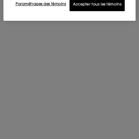
RESSENTEZ-LE SUR VOTRE PEAU
Paramétrages des témoins
Accepter tous les témoins
Vivez la sensualité de MYSLF EAU DE TOILETTE INTENSE
en
vaporisant sur vos points de pulsation : le cou, le décolleté
et les poignets, pour un sillage intense peau contre peau.
L'ENGAGEMENT RESPONSABLE
Les nouveaux flacons transparents MYSLF sont recyclables.
Les flacons
en verre contiennent au moins 10 % de verre
recyclé et les étuis
sont certifiés FSC™ MIX pour soutenir la
gestion durable des forêts.
RESSENTEZ MYSL
*par rapport à l’Eau de Parfum MYSLF actuelle.
Application
Ingrédients