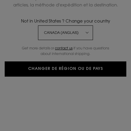
ÉCRIRE UN COMMENTAIRE
POSER UNE QUESTION
articles, la méthode d'expédition et la destination.
Not in United States ? Change your country
NOUVEAU
Get more details or
contact us
if you have questions
about international shipping.
CHANGER DE RÉGION OU DE PAYS