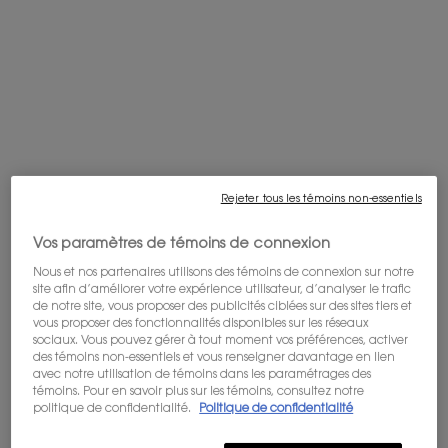
Affirmez-vous avec MYSLF EAU DE TOILETTE INTENSE,
la
nouvelle fragrance au musc boisé, tenue 8h.
Une fleur
masculine audacieuse, contrastée par une fraîcheur
minérale musquée et une sensualité boisée intense.
RESSENTEZ L'ATTRAIT
Mis à nu pour la toute première fois, le monolithe
transparent
d'YSL ne porte rien d'autre que son cassandre
noir en son cœur,
révélant un jus gris d'une intensité
profonde.
Un nouvel atomiseur offrant une vaporisation 3x
Rejeter tous les témoins non-essentiels
plus longue*,
pour une expérience olfactive décuplée.
Vos paramètres de témoins de connexion
RESSENTEZ LA FRAGRANCE
Nous et nos partenaires utilisons des témoins de connexion sur notre
Fraîcheur minérale. Intensité musquée. Sensualité radicale.
site afin d’améliorer votre expérience utilisateur, d’analyser le trafic
D’abord, une explosion éclatante de bergamote pure et
de notre site, vous proposer des publicités ciblées sur des sites tiers et
vous proposer des fonctionnalités disponibles sur les réseaux
zestée.
En cœur, la fleur d'oranger dévoile ses facettes
sociaux. Vous pouvez gérer à tout moment vos préférences, activer
contrastées.
Une transparence minérale éclatante,
des témoins non-essentiels et vous renseigner davantage en lien
intensifiée par la profondeur des bois sombres. Enfin, le
avec notre utilisation de témoins dans les paramétrages des
musc blanc insuffle une irrésistible sensation de seconde
témoins. Pour en savoir plus sur les témoins, consultez notre
peau.
politique de confidentialité.
Politique de confidentialité