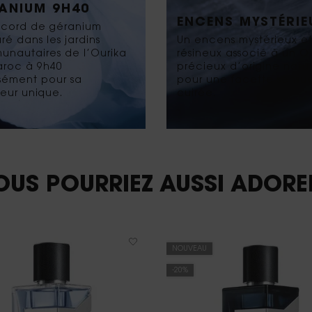
ANIUM 9H40
ENCENS MYSTÉRIE
cord de géranium
ré dans les jardins
Un encens mystérieux e
nautaires de l’Ourika
résineux associé à un 
roc à 9h40
précieux d’origine natur
sément pour sa
pour une facette sensue
heur unique.
cuirée.
OUS POURRIEZ AUSSI ADORER
NOUVEAU
-20%