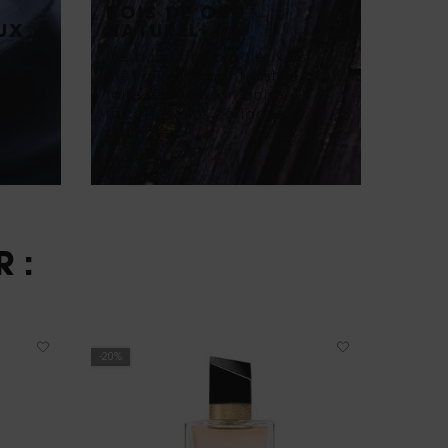
BOIS DE OUD
UX
NATUREL
t
Ce bois ultra-précieux est
Oud
méticuleusement distillé pour
elle
faire ressortir son boisé,
lle et
facettes plus coriaces et
animales.
 :
-20%
-20%