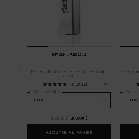
MYSLF L'ABSOLU
La nouvelle dose de bonheur d'Yves Saint
Le parfum 
Laurent.​
4.8
(2012)
Choix de Taille
Choix d
Old price
250,00 $
New price
200,00 $
MYSLF L'ABSOLU
AJOUTER AU PANIER