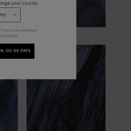
hange your country
if you have questions
l shipping.
N OU DE PAYS