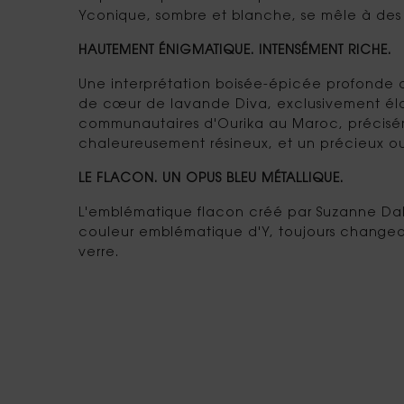
Yconique, sombre et blanche, se mêle à des
HAUTEMENT ÉNIGMATIQUE. INTENSÉMENT RICHE.
Une interprétation boisée-épicée profonde d'
de cœur de lavande Diva, exclusivement éla
communautaires d'Ourika au Maroc, précisém
chaleureusement résineux, et un précieux oud
LE FLACON. UN OPUS BLEU MÉTALLIQUE.
L'emblématique flacon créé par Suzanne Dalto
couleur emblématique d'Y, toujours changean
verre.