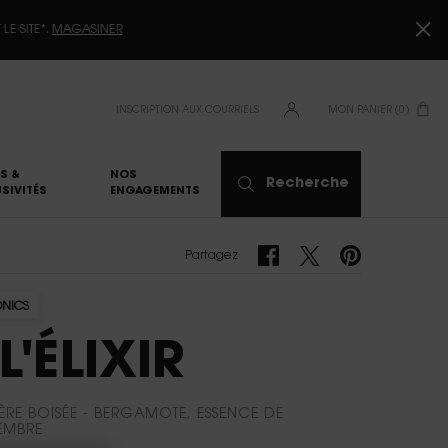
INSCRIPTION AUX COURRIELS
MON PANIER
0
0 PRODUCT IN CART
S &
NOS
Recherche
SIVITÉS
ENGAGEMENTS
Partagez Facebook
Partagez Twitter
Partagez Pinterest
Partagez
ONICS
L'ÉLIXIR
RE BOISÉE - BERGAMOTE, ESSENCE DE
EMBRE