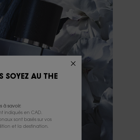
S SOYEZ AU THE
 à savoir:
ont indiqués en CAD.
ionaux sont basés sur vos
tion et la destination.