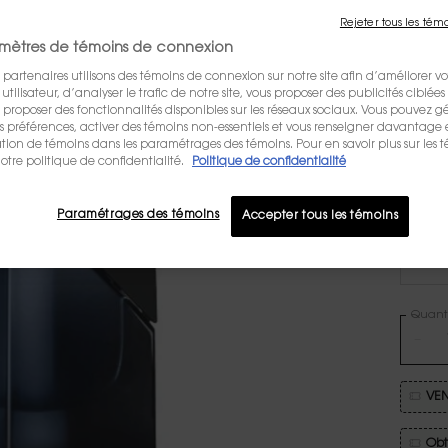
230,00
Rejeter tous les tém
Old pr
New p
L'ÉLIXI
mètres de témoins de connexion
pour l
haute 
 partenaires utilisons des témoins de connexion sur notre site afin d’améliorer vo
fou ...
L
tilisateur, d’analyser le trafic de notre site, vous proposer des publicités ciblées 
us proposer des fonctionnalités disponibles sur les réseaux sociaux. Vous pouvez gé
préférences, activer des témoins non-essentiels et vous renseigner davantage 
ÉCRIR
sation de témoins dans les paramétrages des témoins. Pour en savoir plus sur les 
otre politique de confidentialité.
Politique de confidentialité
Selecte
Paramétrages des témoins
Accepter tous les témoins
Quanti
−
VEN
Obt