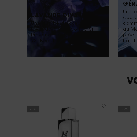
GÉR
Un ac
LAVANDE DIVA
captu
Une qualité de cœur de
commu
lavande Diva récoltée en
au Ma
Provence exclusivement pour
préci
YSL Beauté.
fraîc
PDP You May Also Like
V
-20%
-20%