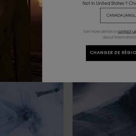
Not in United States ? C
Get more details or
contact us
about internationa
CHANGER DE RÉGIO