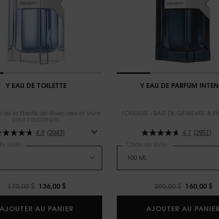
Y EAU DE TOILETTE
Y EAU DE PARFUM INTEN
de la liberté de rêver, oser et vivre
FOUGÈRE - BAIE DE GENIEVRE & P
pour s’accomplir.
4.8
(2043)
4.7
(2951)
e Taille
Choix de Taille
Old price
170,00 $
New price
136,00 $
Old price
200,00 $
New pric
160,00 $
Y EAU DE TOILETTE
AJOUTER AU PANIER
AJOUTER AU PANIE