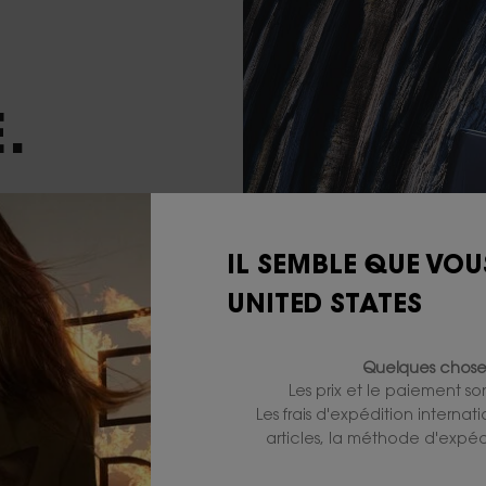
.
IL SEMBLE QUE VOU
ENSITÉ À
UNITED STATES
PTURÉ DANS
U MAROC À
. L'ACCORD
Quelques choses
RIEUX ET
Les prix et le paiement s
INE
Les frais d'expédition internat
ÉE.
articles, la méthode d'expédi