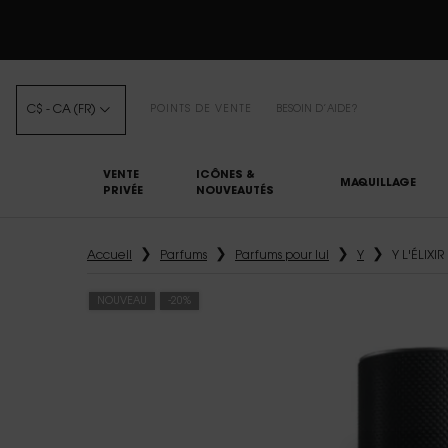
C$ - CA (FR)
POINTS DE VENTE
BESOIN D’AIDE?
VENTE
ICÔNES &
MAQUILLAGE
PRIVÉE
NOUVEAUTÉS
Main content
Accueil
Parfums
Parfums pour lui
Y
Y L'ÉLIXIR
NOUVEAU
-20%