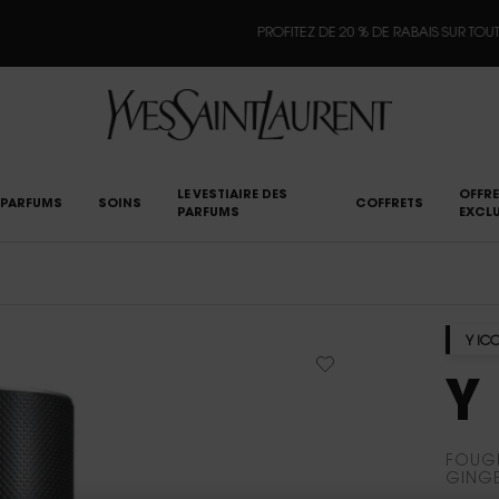
PROFITEZ DE 20 % DE RABAIS SUR TOUT LE SITE*.
MAGASINER
LE VESTIAIRE DES
OFFRE
PARFUMS
SOINS
COFFRETS
PARFUMS
EXCLU
Y IC
Y 
FOUGÈ
GING