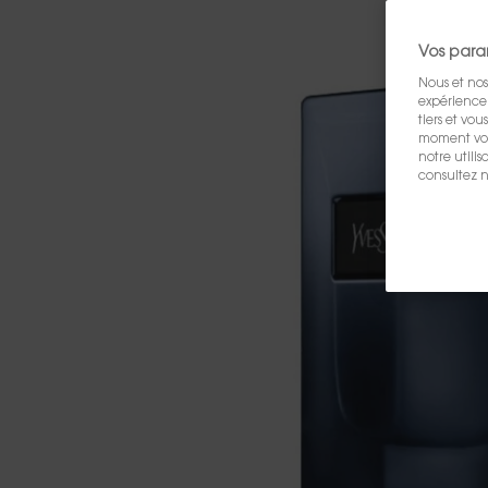
Vos para
Nous et nos
expérience u
tiers et vo
moment vos 
notre utili
consultez n