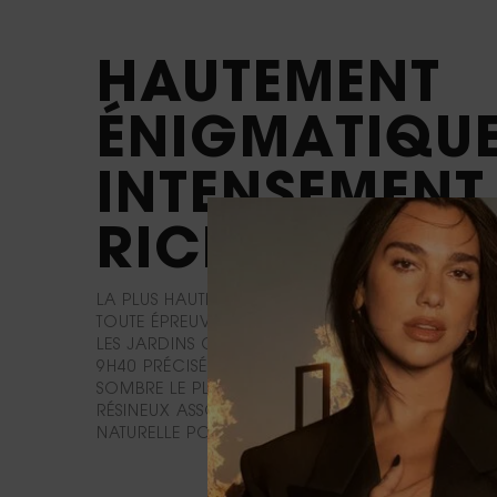
HAUTEMENT
ÉNIGMATIQUE
INTENSEMENT
RICHE.
LA PLUS HAUTE CONCENTRATION Y POUR UNE INT
TOUTE ÉPREUVE. UN ACCORD DE GÉRANIUM CA
LES JARDINS COMMUNAUTAIRES DE L'OURIKA A
9H40 PRÉCISÉMENT POUR SA FRAÎCHEUR UNIQUE
SOMBRE LE PLUS SOMPTUEUX : UN ENCENS MYSTÉ
RÉSINEUX ASSOCIÉ À UN OUD PRÉCIEUX D'ORIG
NATURELLE POUR UNE FACETTE SENSUELLE ET CUIR