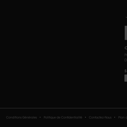
J
P
D
S
P
Conditions Générales
Politique de Confidentialité
Contactez-Nous
Plan d