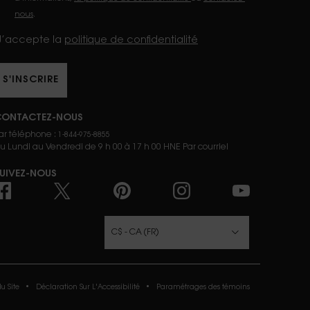
nous
.
’accepte la
politique de confidentialité
S'INSCRIRE
CONTACTEZ-NOUS
ar téléphone :
1-844-975-8855
u Lundi au Vendredi de 9 h 00 à 17 h 00 HNE
Par courriel
UIVEZ-NOUS
URCHASE OPTION
C$ - CA (FR)
u Site
Déclaration Sur L'Accessibilité
Paramétrages des témoins