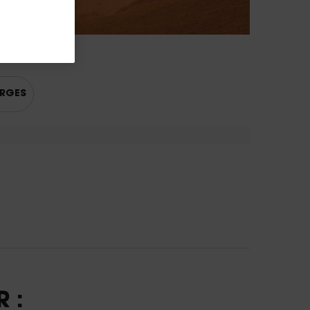
RGES
 :