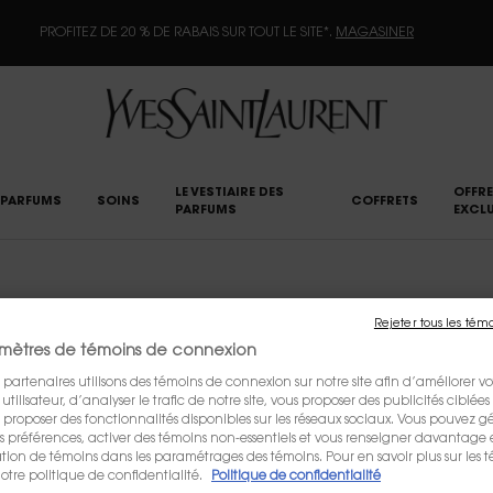
PROFITEZ DE 20 % DE RABAIS SUR TOUT LE SITE*.
MAGASINER
LE VESTIAIRE DES
OFFRE
PARFUMS
SOINS
COFFRETS
PARFUMS
EXCLU
Rejeter tous les tém
mètres de témoins de connexion
 partenaires utilisons des témoins de connexion sur notre site afin d’améliorer vo
tilisateur, d’analyser le trafic de notre site, vous proposer des publicités ciblées 
us proposer des fonctionnalités disponibles sur les réseaux sociaux. Vous pouvez gé
préférences, activer des témoins non-essentiels et vous renseigner davantage 
sation de témoins dans les paramétrages des témoins. Pour en savoir plus sur les 
otre politique de confidentialité.
Politique de confidentialité