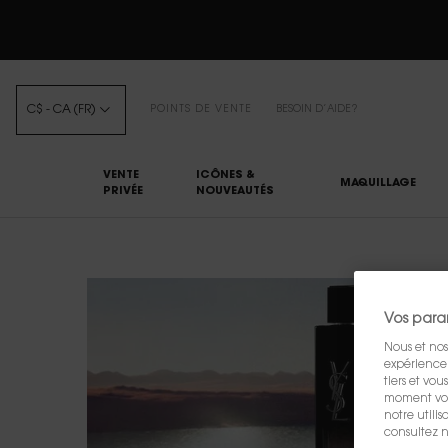
C$ - CA (FR)
POINTS DE VENTE
BESOIN D’AIDE?
VENTE
ICÔNES &
MAQUILLAGE
PRIVÉE
NOUVEAUTÉS
Main content
Vos para
Nous et nos
expérience u
tiers et vo
moment vos 
notre utili
consultez n