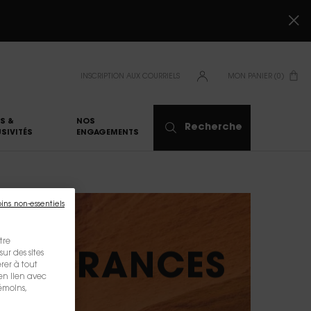
INSCRIPTION AUX COURRIELS
MON PANIER
0
0 PRODUCT IN CART
S &
NOS
Recherche
SIVITÉS
ENGAGEMENTS
oins non-essentiels
tre
sur des sites
FRAGRANCES
rer à tout
en lien avec
témoins,