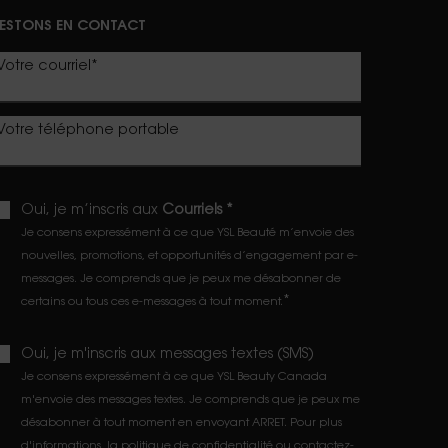
ESTONS EN CONTACT
Votre courriel
*
Votre téléphone portable
Oui, je m’inscris aux
Courriels *
Je consens expressément à ce que YSL Beauté m’envoie des
nouvelles, promotions, et opportunités d’engagement par e-
messages. Je comprends que je peux me désabonner de
*
certains ou tous ces e-messages à tout moment.
Oui, je m'inscris aux messages textes (SMS)
Je consens expressément à ce que YSL Beauty Canada
m'envoie des messages textes. Je comprends que je peux me
désabonner à tout moment en envoyant ARRET. Pour plus
d'informations,
la politique de confidentialité
ou
contactez-