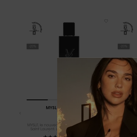
-20%
-20%
MYSLF EAU DE PARFUM
LIB
MYSLF, le nouveau parfum pour homme d'Yves
Un parfu
Saint Laurent.​ L'expression de l'homme que
fleur
vous êtes avec toutes ses nuances.