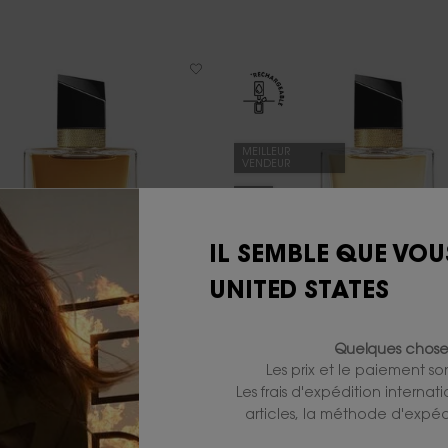
MEILLEUR
VENDEUR
-20%
IL SEMBLE QUE VOU
UNITED STATES
Quelques choses
RE EAU DE PARFUM INTENSE
LIBRE EAU DE PARFUM
Les prix et le paiement s
Les frais d'expédition internat
m floral avec essence de lavande,
La liberté de vivre tout terrib
articles, la méthode d'expédi
 d'oranger et accord d'orchidée