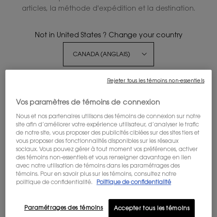
articles, la méthode d'expédition et la destination.
LIBRE EAU DE PARFUM
Not in United States ? Change your country
La liberté de vivre tout
terriblement
Get more details or
contact us
if you have questions
4.5
(173)
Rejeter tous les témoins non-essentiels
about international shipping.
Choix de Taille
Vos paramètres de témoins de connexion
CHANGER DE RÉGION OU DE PAYS
Nous et nos partenaires utilisons des témoins de connexion sur notre
site afin d’améliorer votre expérience utilisateur, d’analyser le trafic
175,00 $
de notre site, vous proposer des publicités ciblées sur des sites tiers et
vous proposer des fonctionnalités disponibles sur les réseaux
sociaux. Vous pouvez gérer à tout moment vos préférences, activer
des témoins non-essentiels et vous renseigner davantage en lien
avec notre utilisation de témoins dans les paramétrages des
témoins. Pour en savoir plus sur les témoins, consultez notre
LIBRE EAU DE PARFUM
AJOUTER AU PANIER
politique de confidentialité.
Politique de confidentialité
Paramétrages des témoins
Accepter tous les témoins