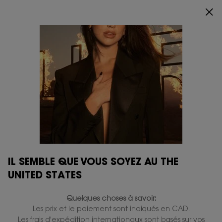
RITUEL SOIN LUXUEUX OFFERT DÈS 150 $ D’ACHAT
0
MON
0 PRODUCT IN
POINTS
PANIER
DE
Main content
VENTE
LIBRE
BLACK OPIUM
MON PARIS
RECHARGES
Affiner
Filters menu
Afficher 14 produits
IL SEMBLE QUE VOUS SOYEZ AU THE
UNITED STATES
MEILLEUR
Quelques choses à savoir:
VENDEUR
Les prix et le paiement sont indiqués en CAD.
Les frais d'expédition internationaux sont basés sur vos