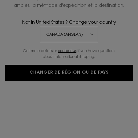
articles, la méthode d'expédition et la destination.
-20%
Not in United States ? Change your country
Get more details or
contact us
if you have questions
about international shipping.
CHANGER DE RÉGION OU DE PAYS