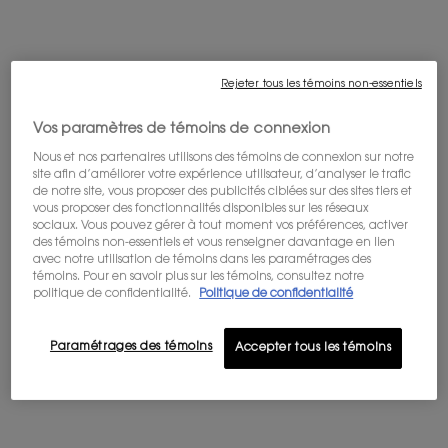
sensuelle et florale. Le lys du désert, chaud et puissant, se mélange à la
fleur de cocotier, solaire et crémeuse, pour un parfum à la fois brûlant
et réconfortant.
Rejeter tous les témoins non-essentiels
Ingrédients
Vos paramètres de témoins de connexion
Application
Nous et nos partenaires utilisons des témoins de connexion sur notre
site afin d’améliorer votre expérience utilisateur, d’analyser le trafic
Flacon
de notre site, vous proposer des publicités ciblées sur des sites tiers et
vous proposer des fonctionnalités disponibles sur les réseaux
Notes
sociaux. Vous pouvez gérer à tout moment vos préférences, activer
des témoins non-essentiels et vous renseigner davantage en lien
avec notre utilisation de témoins dans les paramétrages des
témoins. Pour en savoir plus sur les témoins, consultez notre
<span class="h-text-size-32">UNE NOUVELLE FLORALITÉ AUDACIEUSE​</span>
UNE NOUVELLE FLORALITÉ
politique de confidentialité.
Politique de confidentialité
AUDACIEUSE​
Paramétrages des témoins
Accepter tous les témoins