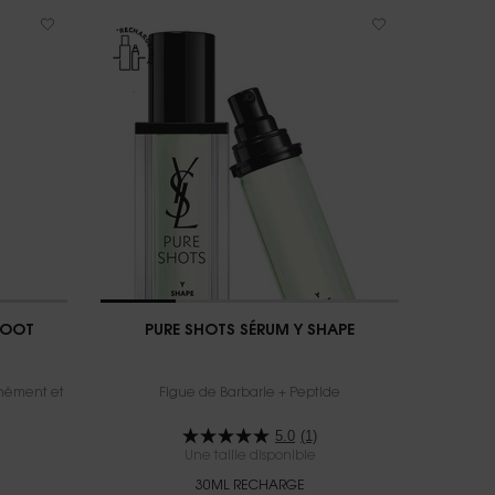
BOOT
PURE SHOTS SÉRUM Y SHAPE
anément et
Figue de Barbarie + Peptide
5.0
(1)
Une taille disponible
30ML RECHARGE