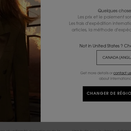
PURE SHOTS LOTION-EN-ESSENCE YOU
AJOUTER AU PANIER
AJOUTER AU PANIE
Quelques choses
Les prix et le paiement s
Les frais d'expédition internat
articles, la méthode d'expédi
Not in United States ? C
NOUVELLE
FORMULE
Get more details or
contact us
about internationa
CHANGER DE RÉGIO
OR ROUGE LE SÉRUM
OR ROUGE L'HUILE VIS