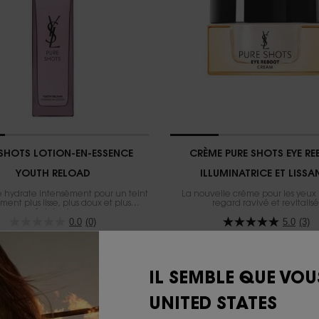
 SHOTS LOTION-EN-ESSENCE
CRÈME PURE SHOTS EYE R
YOUTH RELOAD
ILLUMINATRICE ET LISSA
e hydrate intensément pour un teint
La nouvelle crème pour les yeux
ement plus lisse, plus doux et plus
regard ravivé et revitalisé.
éclatant.
0.0
(0)
5.0
(3)
Une taille disponible
Une taille disponible
50 ML
15 ML
IL SEMBLE QUE VOU
110,00 $
105,00 $
UNITED STATES