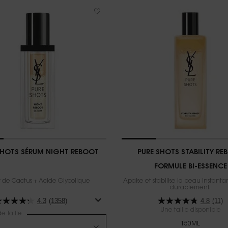
SHOTS SÉRUM NIGHT REBOOT
PURE SHOTS STABILITY RE
FORMULE BI-ESSENCE
r de Cactus + Acide Glycolique
Apaise et stabilise la peau instant
durablement.​
4.3
(1358)
4.8
(11)
Une taille disponible
e Taille
150ML