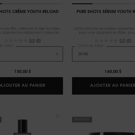
SHOTS CRÈME YOUTH RELOAD
PURE SHOTS SÉRUM YOUTH 
mule lifte, raffermit et lisse les rides
Cette formule remodèle visibleme
 apparence visiblement rajeunie.
pour une apparence liftée, plus l
repulpée.
0.0
(0)
0.0
(0)
e Taille
Choix de Taille
150,00 $
160,00 $
PURE SHOTS CRÈME YOUTH RELOAD
AJOUTER AU PANIER
AJOUTER AU PANIE
NOUVEAU