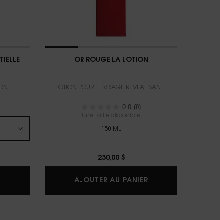
TIELLE
OR ROUGE LA LOTION
ION
LOTION POUR LE VISAGE REVITALISANTE
0.0
(0)
Une taille disponible
150 ML
230,00 $
OR ROUGE LA CRÈME ESSENTIELLE
OR ROUGE LA LOT
R
AJOUTER AU PANIER