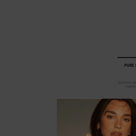
PURE
Sa formul
visibl