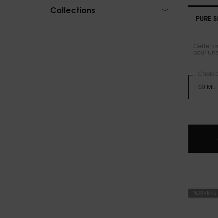
Collections
PURE 
Cette for
pour une
Choix d
NOUVEAU