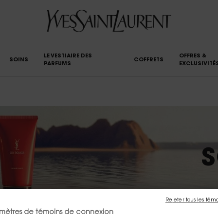
LE VESTIAIRE DES
OFFRES &
SOINS
COFFRETS
PARFUMS
EXCLUSIVITÉ
S
Rejeter tous les tém
mètres de témoins de connexion