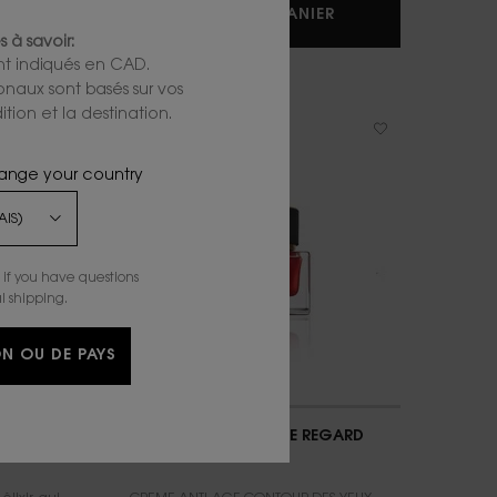
TH RELOAD
CRÈME PURE SHOTS EYE REBOOT ILLUMINATRICE ET LISSA
OR ROUGE LA CRE
R
AJOUTER AU PANIER
 à savoir:
ont indiqués en CAD.
ionaux sont basés sur vos
tion et la destination.
hange your country
if you have questions
l shipping.
N OU DE PAYS
AGE
OR ROUGE LA CREME REGARD