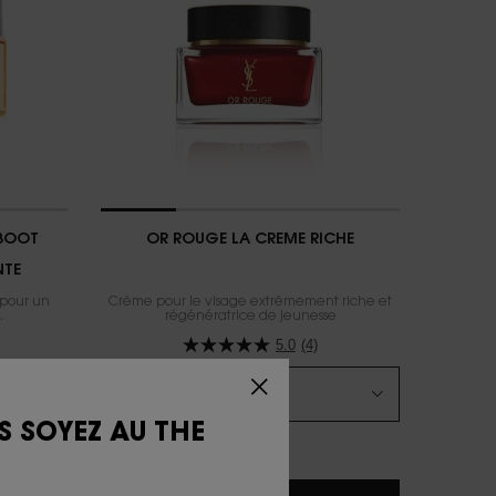
EBOOT
OR ROUGE LA CREME RICHE
NTE
 pour un
Crème pour le visage extrêmement riche et
​
régénératrice de jeunesse
5.0
(4)
Choix de Taille
S SOYEZ AU THE
550,00 $