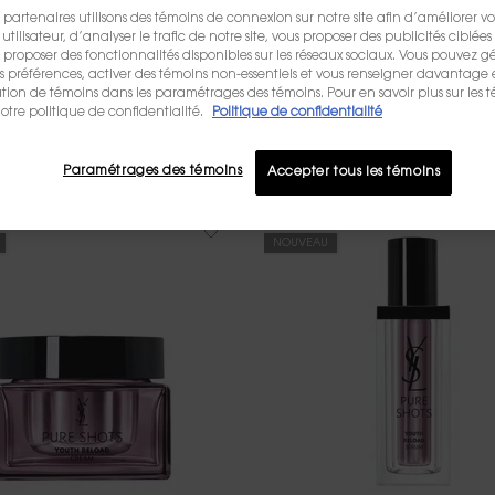
 partenaires utilisons des témoins de connexion sur notre site afin d’améliorer vo
tilisateur, d’analyser le trafic de notre site, vous proposer des publicités ciblées 
us proposer des fonctionnalités disponibles sur les réseaux sociaux. Vous pouvez gé
préférences, activer des témoins non-essentiels et vous renseigner davantage 
OR ROUGE
PURE SHOTS
RECHARGES
sation de témoins dans les paramétrages des témoins. Pour en savoir plus sur les 
otre politique de confidentialité.
Politique de confidentialité
Paramétrages des témoins
Accepter tous les témoins
NOUVEAU