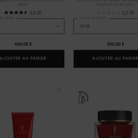
ge et uniformité dramatiques de la
Une huile pour le visage, véritable é
peau
nourrit en profondeur
4.5
(4)
0.0
(0)
e Taille
Choix de Taille
600,00 $
350,00 $
OR ROUGE LE SÉRUM
AJOUTER AU PANIER
AJOUTER AU PANIE