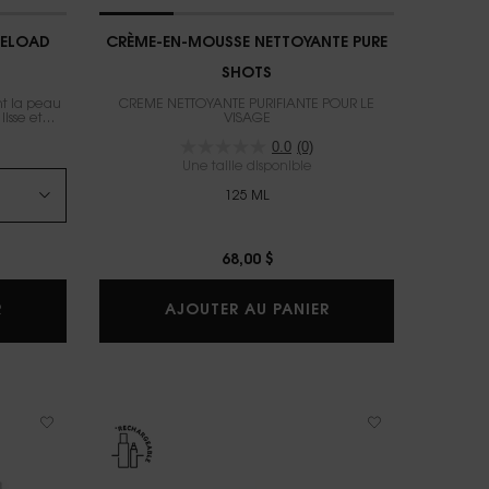
RELOAD
CRÈME-EN-MOUSSE NETTOYANTE PURE
SHOTS
nt la peau
CRÈME NETTOYANTE PURIFIANTE POUR LE
isse et
VISAGE
0.0
(0)
Une taille disponible
125 ML
68,00 $
PURE SHOTS SÉRUM YOUTH RELOAD
CRÈME-EN-MOUSSE
R
AJOUTER AU PANIER