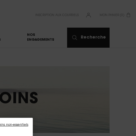
INSCRIPTION AUX COURRIELS
MON PANIER
0
0 PRODUCT IN CART
NOS
Recherche
S
ENGAGEMENTS
OINS
oins non-essentiels