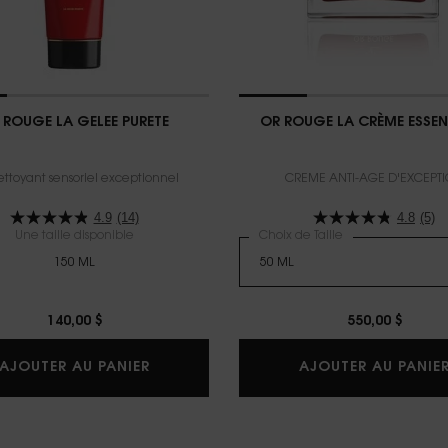
 ROUGE LA GELEE PURETE
OR ROUGE LA CRÈME ESSEN
ttoyant sensoriel exceptionnel
CRÈME ANTI-AGE D'EXCEPT
4.9
(14)
4.8
(5)
Une taille disponible
Choix de Taille
150 ML
140,00 $
550,00 $
OR ROUGE LA GELEE PURETE
AJOUTER AU PANIER
AJOUTER AU PANIE