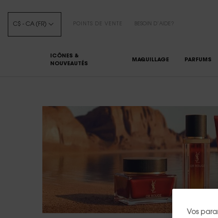
C$ - CA (FR)
POINTS DE VENTE
BESOIN D’AIDE?
ICÔNES &
MAQUILLAGE
PARFUMS
NOUVEAUTÉS
Main content
Vos para