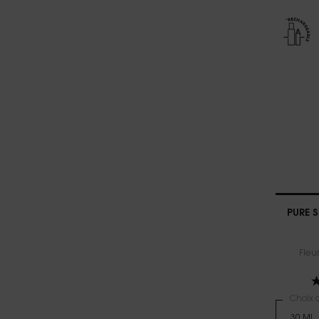
PURE 
Fleu
Choix d