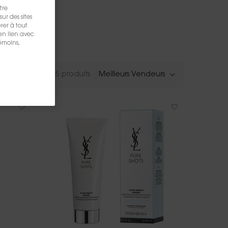
tre
sur des sites
rer à tout
en lien avec
témoins,
Afficher 15 produits