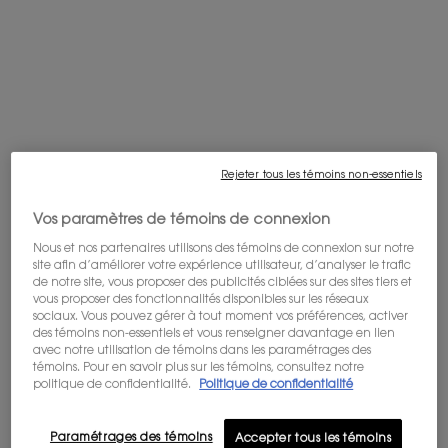
Selected taille:
30 ml
-
160,00 $
Rejeter tous les témoins non-essentiels
Vos paramètres de témoins de connexion
30ml recharge
30 ml
Selected
, 2 of 2
130,00 $
Selected
, 1 of 2
160,00 $
Nous et nos partenaires utilisons des témoins de connexion sur notre
site afin d’améliorer votre expérience utilisateur, d’analyser le trafic
de notre site, vous proposer des publicités ciblées sur des sites tiers et
vous proposer des fonctionnalités disponibles sur les réseaux
LIVRAISON OFFERTE DÈS 60$
sociaux. Vous pouvez gérer à tout moment vos préférences, activer
Bénéficiez de la livraison offerte pour
des témoins non-essentiels et vous renseigner davantage en lien
tout achat de 60$ ou plus.
avec notre utilisation de témoins dans les paramétrages des
témoins. Pour en savoir plus sur les témoins, consultez notre
OFFRE DE BIENVENUE : 10% DE RABAIS
politique de confidentialité.
Politique de confidentialité
Inscrivez-vous à notre newsletter et
profitez de -10% sur votre première
commande et d'un accès aux offres, en
Paramétrages des témoins
Accepter tous les témoins