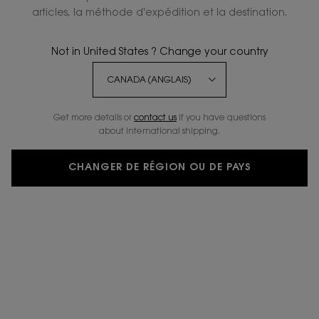
articles, la méthode d'expédition et la destination.
NOUVEAU
Not in United States ? Change your country
Get more details or
contact us
if you have questions
about international shipping.
CHANGER DE RÉGION OU DE PAYS