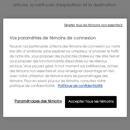
articles, la méthode d'expédition et la destination.
Not in United States ? Change your country
Rejeter tous les témoins non-essentiels
PURE SHOTS CRÈME YOUTH
PURE SHOTS SÉRUM YOUTH
Vos paramètres de témoins de connexion
RELOAD
RELOAD
Nous et nos partenaires utilisons des témoins de connexion sur notre
Get more details or
contact us
if you have questions
Cette formule lifte, raffermit et lisse
Cette formule remodèle
site afin d’améliorer votre expérience utilisateur, d’analyser le trafic
les rides pour une apparence
about international shipping.
visiblement la peau pour une
de notre site, vous proposer des publicités ciblées sur des sites tiers et
visiblement rajeunie.
apparence liftée, plus lisse et
0.0
(0)
0.0
(0)
repulpée.
vous proposer des fonctionnalités disponibles sur les réseaux
Choix de Taille
Choix de Taille
sociaux. Vous pouvez gérer à tout moment vos préférences, activer
CHANGER DE RÉGION OU DE PAYS
des témoins non-essentiels et vous renseigner davantage en lien
avec notre utilisation de témoins dans les paramétrages des
témoins. Pour en savoir plus sur les témoins, consultez notre
150,00 $
160,00 $
politique de confidentialité.
Politique de confidentialité
PURE SHOTS CRÈME YOUTH RELO
PURE
AJOUTER AU PANIER
AJOUTER AU PANIER
Paramétrages des témoins
Accepter tous les témoins
NOUVEAU