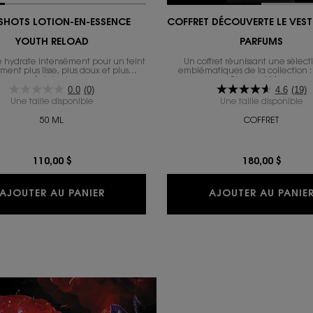
 SHOTS LOTION-EN-ESSENCE
COFFRET DÉCOUVERTE LE VESTI
YOUTH RELOAD
PARFUMS
e hydrate intensément pour un teint
Un coffret réunissant une sélect
ement plus lisse, plus doux et plus
emblématiques de la collection :
éclatant.
Blouse et Muse.
0.0
(0)
4.6
(19)
Une taille disponible
Une taille disponible
50 ML
COFFRET
110,00 $
180,00 $
PURE SHOTS LOTION-EN-ESSENCE YOU
AJOUTER AU PANIER
AJOUTER AU PANIE