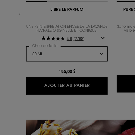
LIBRE LE PARFUM
PURE
UNE RÉINTERPRÉTATION ÉPICÉE DE LA LAVANDE
Sa formul
FLORALE ORIGINELLE ET ICONIQUE.
visibl
4.6
(2768)
Choix de Taille
185,00 $
LIBRE LE PARFUM
AJOUTER AU PANIER
PDP Content Tile with text (default)