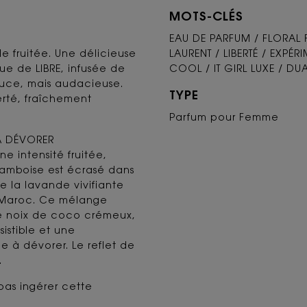
MOTS-CLÉS
EAU DE PARFUM / FLORAL 
le fruitée. Une délicieuse
LAURENT / LIBERTÉ / EXPÉR
ue de LIBRE, infusée de
COOL / IT GIRL LUXE / DUA
Douce, mais audacieuse.
TYPE
erté, fraîchement
Parfum pour Femme​
À DÉVORER ​
e intensité fruitée,
ramboise est écrasé dans
re la lavande vivifiante
u Maroc. Ce mélange
de noix de coco crémeux,
sistible et une
e à dévorer. Le reflet de
​
pas ingérer cette