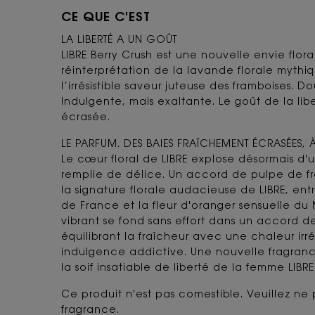
CE QUE C'EST
LA LIBERTÉ A UN GOÛT​
LIBRE Berry Crush est une nouvelle envie flora
réinterprétation de la lavande florale mythiq
l’irrésistible saveur juteuse des framboises. 
Indulgente, mais exaltante. Le goût de la lib
écrasée.​
LE PARFUM. DES BAIES FRAÎCHEMENT ÉCRASÉES, 
Le cœur floral de LIBRE explose désormais d'un
remplie de délice. Un accord de pulpe de f
la signature florale audacieuse de LIBRE, ent
de France et la fleur d'oranger sensuelle d
vibrant se fond sans effort dans un accord 
équilibrant la fraîcheur avec une chaleur irré
indulgence addictive. Une nouvelle fragranc
la soif insatiable de liberté de la femme LIBRE.
Ce produit n'est pas comestible. Veuillez ne 
fragrance.​