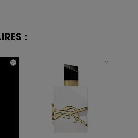
RES :
NOUVEA
ÉDITION 