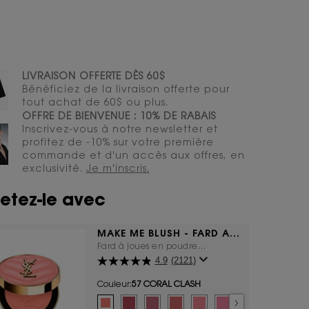
LIVRAISON OFFERTE DÈS 60$
Bénéficiez de la livraison offerte pour
tout achat de 60$ ou plus.
OFFRE DE BIENVENUE : 10% DE RABAIS
Inscrivez-vous à notre newsletter et
profitez de -10% sur votre première
commande et d'un accès aux offres, en
exclusivité.
Je m'inscris.
etez-le avec
MAKE ME BLUSH - FARD À
JOUES FLOUTANT
Fard à joues en poudre
4.9
(2121)
sublimateur de couleur toute la
journée pendant 24H​
Couleur:
57 CORAL CLASH​
Sélectionner une couleur
Selected
57 CORAL CLASH​ color for Make Me Blush - Fard à joue
Selected
54 BERRY BANG ​ color for Make Me Blush - Fard à
Selected
44 NUDE LAVALLIÈRE​ color for Make Me Blu
Selected
37 PEACHY NUDE​ color for Make Me B
Selected
93 RESTLESS ROSÉ​ color for Ma
Selected
87 PINK VOLTAGE​ color 
Selected
06 ROSE HAZE​ col
Selected
The product
Selec
15 CH