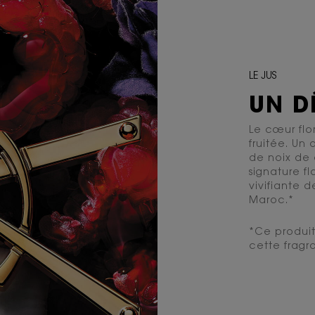
LE JUS
UN DÉ
Le cœur flo
fruitée. Un
de noix de
signature f
vivifiante d
Maroc.*
*Ce produit
cette fragr