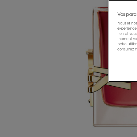
Vos para
Nous et nos
expérience u
tiers et vo
moment vos 
notre utili
consultez n