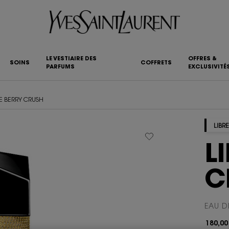
LE VESTIAIRE DES
OFFRES &
SOINS
COFFRETS
PARFUMS
EXCLUSIVITÉ
RE BERRY CRUSH
LIBRE
L
C
EAU D
180,00