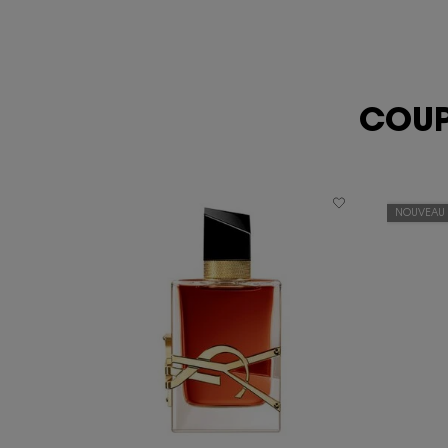
PDP You May Also Like
COUP
NOUVEAU