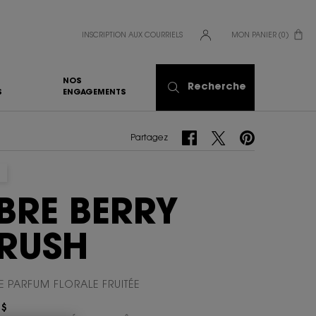
INSCRIPTION AUX COURRIELS
MON PANIER
0
0 PRODUCT IN CART
NOS
Recherche
S
ENGAGEMENTS
Partagez Facebook
Partagez Twitter
Partagez Pinterest
Partagez
IBRE BERRY
RUSH
E PARFUM FLORALE FRUITÉE​
 $