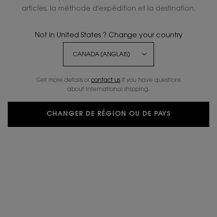
articles, la méthode d'expédition et la destination.
Not in United States ? Change your country
-20%
Get more details or
contact us
if you have questions
about international shipping.
CHANGER DE RÉGION OU DE PAYS