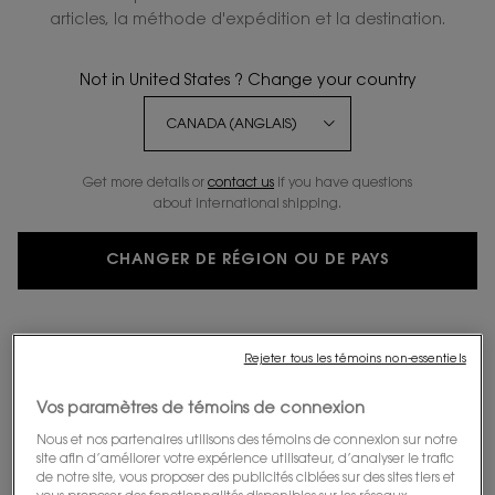
articles, la méthode d'expédition et la destination.
NOUVEAU
ÉDITION LIMITÉE
Not in United States ? Change your country
Get more details or
contact us
if you have questions
about international shipping.
CHANGER DE RÉGION OU DE PAYS
Rejeter tous les témoins non-essentiels
Vos paramètres de témoins de connexion
Nous et nos partenaires utilisons des témoins de connexion sur notre
site afin d’améliorer votre expérience utilisateur, d’analyser le trafic
de notre site, vous proposer des publicités ciblées sur des sites tiers et