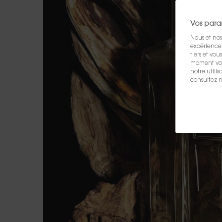
Vos para
Nous et nos
expérience u
tiers et vo
moment vos 
notre utili
consultez n