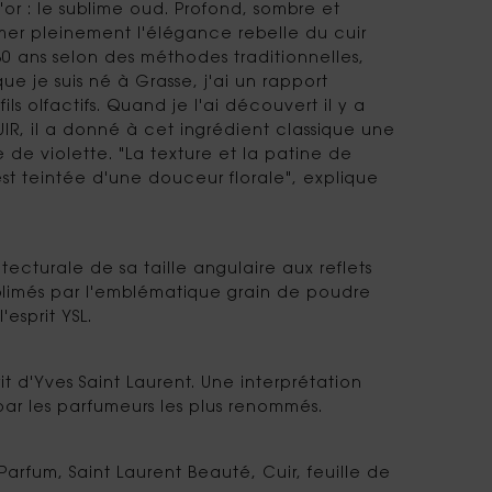
or : le sublime oud. Profond, sombre et
imer pleinement l'élégance rebelle du cuir
 80 ans selon des méthodes traditionnelles,
e je suis né à Grasse, j'ai un rapport
ils olfactifs. Quand je l'ai découvert il y a
IR, il a donné à cet ingrédient classique une
 de violette. "La texture et la patine de
est teintée d'une douceur florale", explique
ecturale de sa taille angulaire aux reflets
 sublimés par l'emblématique grain de poudre
esprit YSL.
it d'Yves Saint Laurent. Une interprétation
ar les parfumeurs les plus renommés.
arfum, Saint Laurent Beauté, Cuir, feuille de