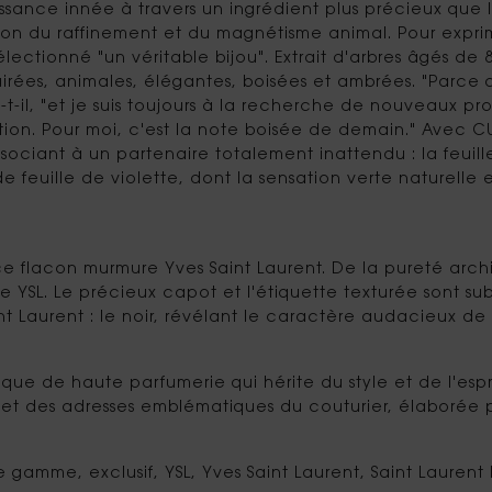
sance innée à travers un ingrédient plus précieux que l'
ation du raffinement et du magnétisme animal. Pour expr
électionné "un véritable bijou". Extrait d'arbres âgés de
rées, animales, élégantes, boisées et ambrées. "Parce qu
-t-il, "et je suis toujours à la recherche de nouveaux prof
tion. Pour moi, c'est la note boisée de demain." Avec CU
ciant à un partenaire totalement inattendu : la feuille
de feuille de violette, dont la sensation verte naturelle 
ce flacon murmure Yves Saint Laurent. De la pureté archit
style YSL. Le précieux capot et l'étiquette texturée sont
 Laurent : le noir, révélant le caractère audacieux de l'
ique de haute parfumerie qui hérite du style et de l'espr
 et des adresses emblématiques du couturier, élaborée p
gamme, exclusif, YSL, Yves Saint Laurent, Saint Laurent P