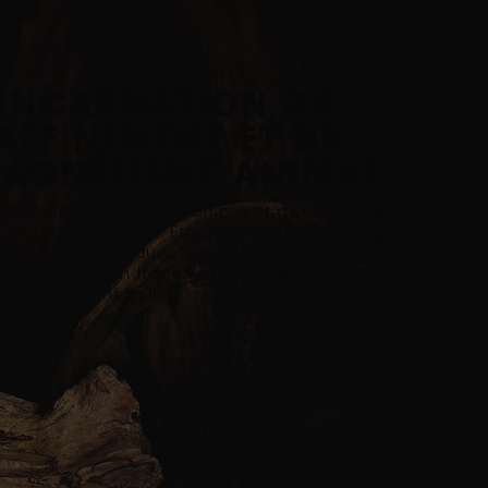
'INCARNATION DU
AFFINEMENT ET DU
AGNÉTISME ANIMAL
 précieux : profond, sombre et aussi intense
 le cuir le plus noir. Étonnamment élégant et
erne, CUIR est aussi lisse, résistant et sexy
un blazer ou un trench en cuir noir
eccablement taillé.