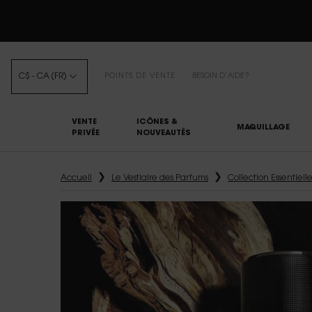
C$ - CA (FR)
POINTS DE VENTE
BESOIN D’AIDE?
VENTE
ICÔNES &
MAQUILLAGE
PRIVÉE
NOUVEAUTÉS
Main content
Accueil
Le Vestiaire des Parfums
Collection Essentiell