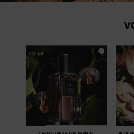
PDP You May Also Like
V
ICONIQUE
LAVALLIERE EAU DE PARFUM
BLOUSE