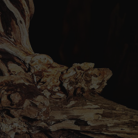
L
R
M
Oud
que
mod
qu'
imp