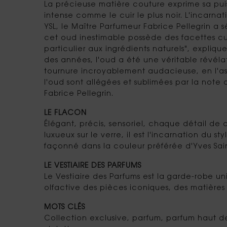
La précieuse matière couture exprime sa puis
intense comme le cuir le plus noir. L'incarn
YSL, le Maître Parfumeur Fabrice Pellegrin a s
cet oud inestimable possède des facettes cui
particulier aux ingrédients naturels", explique
des années, l'oud a été une véritable révéla
tournure incroyablement audacieuse, en l'asso
l'oud sont allégées et sublimées par la note 
Fabrice Pellegrin.
LE FLACON
Élégant, précis, sensoriel, chaque détail de 
luxueux sur le verre, il est l'incarnation du 
façonné dans la couleur préférée d'Yves Saint
LE VESTIAIRE DES PARFUMS
Le Vestiaire des Parfums est la garde-robe un
olfactive des pièces iconiques, des matières
MOTS CLÉS
Collection exclusive, parfum, parfum haut de 