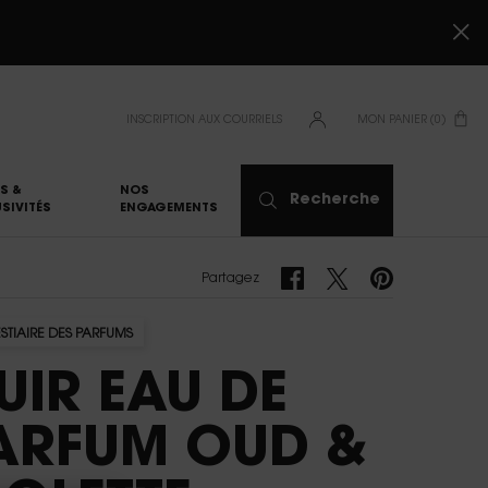
INSCRIPTION AUX COURRIELS
MON PANIER
0
0 PRODUCT IN CART
S &
NOS
Recherche
SIVITÉS
ENGAGEMENTS
Partagez Facebook
Partagez Twitter
Partagez Pinterest
Partagez
ESTIAIRE DES PARFUMS
UIR EAU DE
ARFUM OUD &