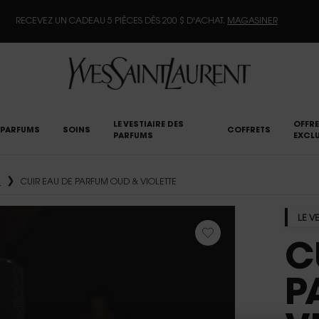
PROFITEZ DE 20 % DE RABAIS SUR TOUT LE SITE*.
MAGASINER
LE VESTIAIRE DES
OFFRE
PARFUMS
SOINS
COFFRETS
PARFUMS
EXCLU
e
CUIR EAU DE PARFUM OUD & VIOLETTE
LE V
C
P