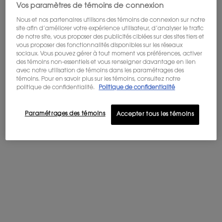
Vos paramètres de témoins de connexion
LINES LIBERATED
Nous et nos partenaires utilisons des témoins de connexion sur notre
WATERPROOF EYE PENCIL
site afin d’améliorer votre expérience utilisateur, d’analyser le trafic
4.7
(337)
de notre site, vous proposer des publicités ciblées sur des sites tiers et
vous proposer des fonctionnalités disponibles sur les réseaux
Couleur:
04 UNRESTRICTED PLUM
sociaux. Vous pouvez gérer à tout moment vos préférences, activer
des témoins non-essentiels et vous renseigner davantage en lien
Sélectionner une couleur
Selected
01 Black color for LINES LIBERATED, 1 of 12
Selected
02 DECONSTRUCTED BROWN color for LINES LIBERATED, 2 o
Selected
03 LIBERATED BRONZE color for LINES LIBERATED, 3 of
Selected
04 UNRESTRICTED PLUM color for LINES LIBERAT
Selected
05 PRISMATIC BLACK color for LINES LIBE
Selected
06 LEGENDARY GOLD color for LINE
Selected
07 UNCONDITIONAL MARINE co
Selected
08 PROVOCATIVE GREEN 
Selected
09 UNMUTED WHIT
Selected
10 CLANDES
Sele
11 U
avec notre utilisation de témoins dans les paramétrages des
témoins. Pour en savoir plus sur les témoins, consultez notre
politique de confidentialité.
Politique de confidentialité
Ajouter Au Panier
44,00 $
Paramétrages des témoins
LINES LIBERATED
Accepter tous les témoins
PDP tabs
Description
CE QUE C'EST
Découvrez Lash Clash, le nouveau mascara
révolutionnaire de YSL Beauté. Un choc de volume massif,
couleur intense et fini couture.
Conçu avec une formule experte en volume et une