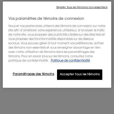
Rejeter tous les témoins non-essentiels
OLFACTION GLACIALE
Activez le mode fraîcheur absolue. Un aromatique vibrant
Vos paramètres de témoins de connexion
créé par le maître parfumeur Dominique Ropion, révélant
toute la puissance d'une menthe rafraîchissante et
Nous et nos partenaires utilisons des témoins de connexion sur notre
percutante. Ressentez la glace en tête : la Menthe Givrée
site afin d’améliorer votre expérience utilisateur, d’analyser le trafic
de notre site, vous proposer des publicités ciblées sur des sites tiers et
fraîche est sublimée par l'effet rafraîchissant de l'Arctical™,
vous proposer des fonctionnalités disponibles sur les réseaux
une molécule exclusive d'IFF d'une intensité extrême qui
sociaux. Vous pouvez gérer à tout moment vos préférences, activer
laisse une sensation de propreté glacée. Gardez la
des témoins non-essentiels et vous renseigner davantage en lien
avec notre utilisation de témoins dans les paramétrages des
fraîcheur au cœur : capturé dans les Jardins Collectifs de
témoins. Pour en savoir plus sur les témoins, consultez notre
l'Ourika d'YSL, le duo rock’n’roll de Menthe "Living" et de
politique de confidentialité.
Politique de confidentialité
Sauge Bleue sublime la facette glacée et aromatique.
Adoptez une tenue longue durée en fond : un sillage de
Paramétrages des témoins
Accepter tous les témoins
12 heures ancré dans des notes boisées grâce à
l'Ambroxan et l'essence de Patchouli d'Indonésie, qui
apportent sophistication et sensualité.
LE FLACON BLEU GLACIAL
Redessiné pour offrir une durée de vaporisation 3 fois plus
longue**, l'atomiseur de Y ICED COLOGNE libère une
puissance de fraîcheur à chaque pression. Masculin et