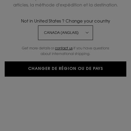
articles, la méthode d'expédition et la destination.
4.8
(1868)
ÉCRIRE UN COMMENTAIRE
POSER UNE QUESTION
Not in United States ? Change your country
NOUVEAU
-20%
Get more details or
contact us
if you have questions
about international shipping.
CHANGER DE RÉGION OU DE PAYS