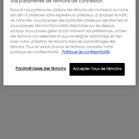
Vos paramètres de témoins de connexion
-20%
articles, la méthode d'expédition et la destination.
Nous et nos partenaires utilisons des témoins de connexion sur notre
site afin d’améliorer votre expérience utilisateur, d’analyser le trafic
de notre site, vous proposer des publicités ciblées sur des sites tiers et
Not in United States ? Change your country
vous proposer des fonctionnalités disponibles sur les réseaux
sociaux. Vous pouvez gérer à tout moment vos préférences, activer
des témoins non-essentiels et vous renseigner davantage en lien
avec notre utilisation de témoins dans les paramétrages des
témoins. Pour en savoir plus sur les témoins, consultez notre
Get more details or
contact us
if you have questions
politique de confidentialité.
Politique de confidentialité
Y ICED COLOGNE EAU DE
about international shipping.
TOILETTE INTENSE
Paramétrages des témoins
Accepter tous les témoins
Une nouvelle intensité glacée
CHANGER DE RÉGION OU DE PAYS
saisissante pendant 12h pour un
sillage longue durée. Un
4.8
(1868)
aromatique vibrant révélant la
puissance d'une menthe
Choix de Taille
Old price
190,00 $
New price
152,00 $
Y ICED COLOGNE EAU DE TOILET
AJOUTER AU PANIER