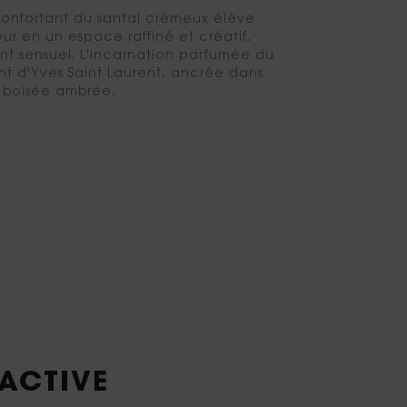
onfortant du santal crémeux élève
eur en un espace raffiné et créatif,
t sensuel. L'incarnation parfumée du
t d'Yves Saint Laurent, ancrée dans
 boisée ambrée.
FACTIVE