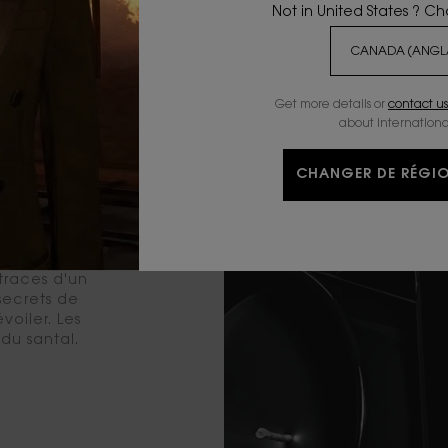
Not in United States ? C
Get more details or
contact us
about internationa
CHANGER DE RÉGIO
S ET
du 24 rue de
 traces d'un
secrets de
oiler. Les
du santal.