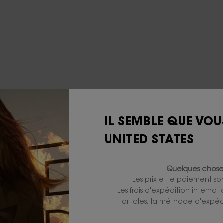
IL SEMBLE QUE VOU
UNITED STATES
ION AU CŒUR DES ATELIERS
RFUMÉ À TRAVERS LE TEMP
Quelques choses
Les prix et le paiement s
Les frais d'expédition internat
articles, la méthode d'expédi