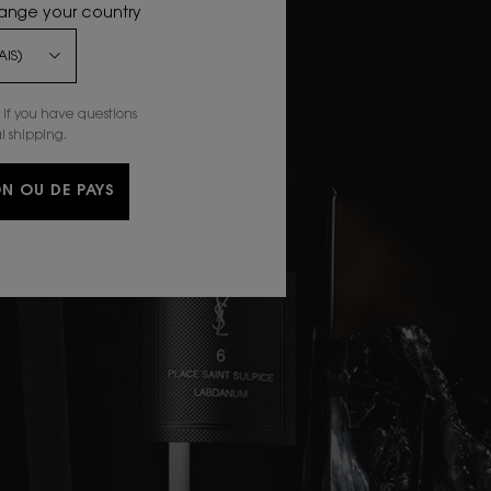
hange your country
if you have questions
l shipping.
N OU DE PAYS