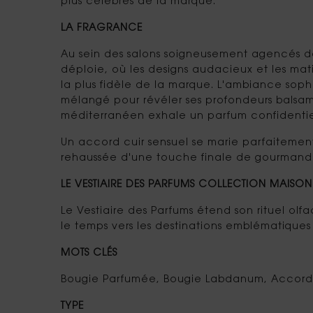
plus célèbres de la marque.​
LA FRAGRANCE
Au sein des salons soigneusement agencés de
déploie, où les designs audacieux et les mat
la plus fidèle de la marque. L'ambiance sop
mélangé pour révéler ses profondeurs balsami
méditerranéen exhale un parfum confidentiel,
Un accord cuir sensuel se marie parfaitement
rehaussée d'une touche finale de gourmandise
LE VESTIAIRE DES PARFUMS COLLECTION MAISON
Le Vestiaire des Parfums étend son rituel o
le temps vers les destinations emblématiques 
MOTS CLÉS
Bougie Parfumée, Bougie Labdanum, Accord C
TYPE