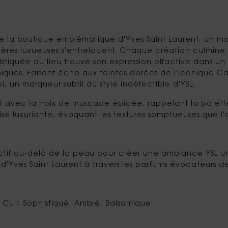
 la boutique emblématique d'Yves Saint Laurent, un mo
ières luxueuses s'entrelacent. Chaque création culmine
histiquée du lieu trouve son expression olfactive dan
ques. Faisant écho aux teintes dorées de l'iconique Cas
 un marqueur subtil du style indéfectible d'YSL.
 avec la noix de muscade épicée, rappelant la palette 
 luxuriante, évoquant les textures somptueuses que l'on
lfactif au-delà de la peau pour créer une ambiance YSL 
d'Yves Saint Laurent à travers les parfums évocateurs de
uir, Sophistiqué, Ambré, Balsamique