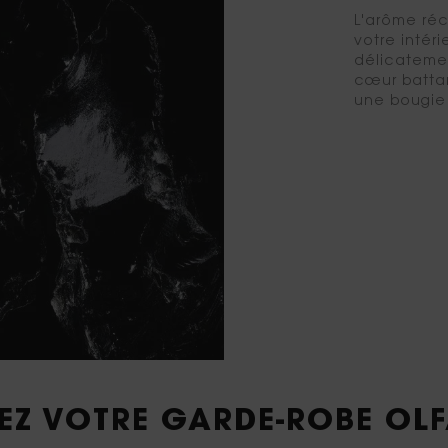
L'arôme réc
votre intéri
délicatemen
cœur battan
une bougie
EZ VOTRE GARDE-ROBE OL