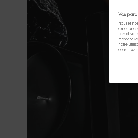
Vos para
Nous et nos
expérience u
tiers et vo
moment vos 
notre utili
consultez n