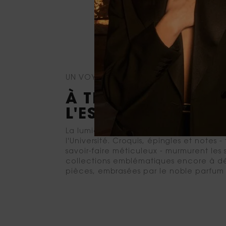
UN VOYAGE PARFUMÉ
À TRAVERS LE TEMP
L'ESPACE
La lumière du soleil baigne les ateliers 
l'Université. Croquis, épingles et notes -
savoir-faire méticuleux - murmurent les 
collections emblématiques encore à dév
pièces, embrasées par le noble parfum 