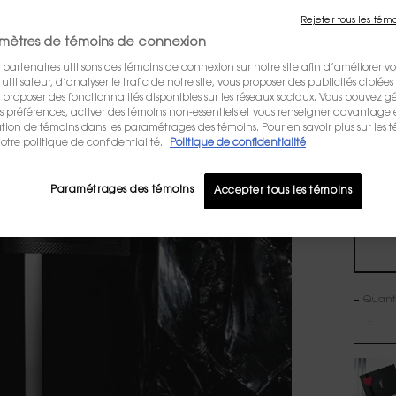
BOUGI
Rejeter tous les tém
135,00
mètres de témoins de connexion
VOYAGE
emblém
 partenaires utilisons des témoins de connexion sur notre site afin d’améliorer vo
Germai
tilisateur, d’analyser le trafic de notre site, vous proposer des publicités ciblées 
d'Yves 
us proposer des fonctionnalités disponibles sur les réseaux sociaux. Vous pouvez gé
préférences, activer des témoins non-essentiels et vous renseigner davantage 
sation de témoins dans les paramétrages des témoins. Pour en savoir plus sur les 
ÉCRIR
otre politique de confidentialité.
Politique de confidentialité
Paramétrages des témoins
Accepter tous les témoins
One ta
Quanti
−