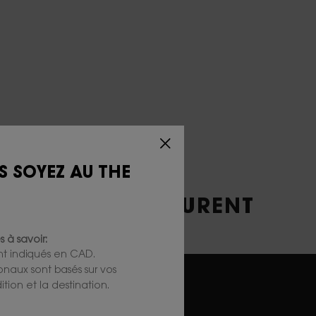
S SOYEZ AU THE
 YVES SAINT LAURENT
S ET L'ESPACE
 à savoir:
ont indiqués en CAD.
ionaux sont basés sur vos
tion et la destination.