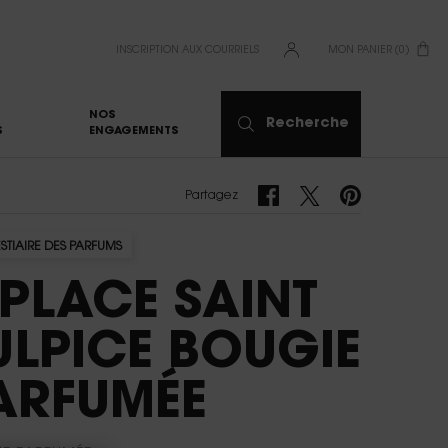
INSCRIPTION AUX COURRIELS
MON PANIER
0
0 PRODUCT IN CART
NOS
Recherche
S
ENGAGEMENTS
Partagez Facebook
Partagez Twitter
Partagez Pinterest
Partagez
ESTIAIRE DES PARFUMS
 PLACE SAINT
ULPICE BOUGIE
ARFUMÉE